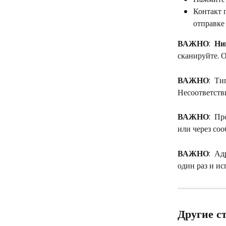
Контакт 
отправке
ВАЖНО
:  
Ни
сканируйте. О
ВАЖНО
:  Т
Несоответств
ВАЖНО
:  П
или через со
ВАЖНО
:  А
один раз и ис
Другие с