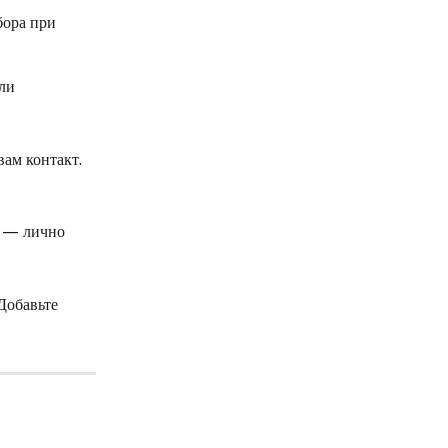
бора при 
ли 
ам контакт. 
и — лично 
Добавьте 