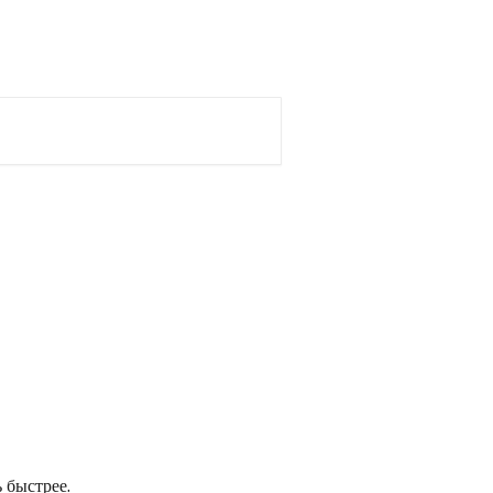
Pусский
 быстрее.