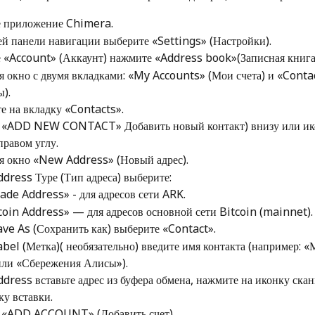
 приложение Chimera.
й панели навигации выберите «Settings» (Настройки).
е «Account» (Аккаунт) нажмите «Address book»(Записная книга
я окно с двумя вкладками: «My Accounts» (Мои счета) и «Conta
ы).
е на вкладку «Contacts».
«ADD NEW CONTACT» Добавить новый контакт) внизу или ико
правом углу.
я окно «New Address» (Новый адрес).
ddress Туре (Тип адреса) выберите:
ade Address» - для адресов сети ARK.
coin Address» — для адресов основной сети Bitcoin (mainnet).
ave As (Сохранить как) выберите «Contact».
abel (Метка)( необязательно) введите имя контакта (например: 
или «Сбережения Алисы»).
ddress вставьте адрес из буфера обмена, нажмите на иконку ска
ку вставки.
 «ADD ACCOUNT» (Добавить счет).