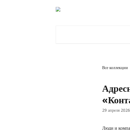
К основному содержимому
Поиск по статьям...
Все коллекции
Адресн
«Конт
29 апреля 2026
Люди и компа