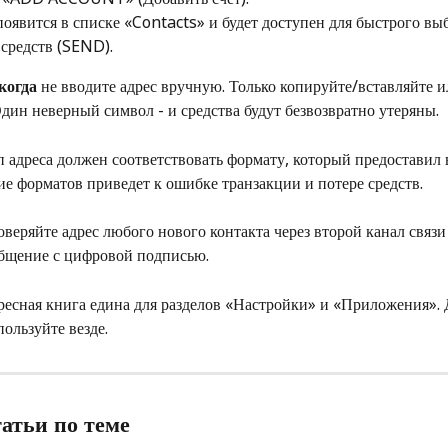
появится в списке «Contacts» и будет доступен для быстрого вы
 средств (SEND).
когда
 не вводите адрес вручную. Только копируйте/вставляйте и
дин неверный символ - и средства будут безвозвратно утеряны.
ип адреса должен соответствовать формату, который предоставил в
ие форматов приведет к ошибке транзакции и потере средств.
роверяйте адрес любого нового контакта через второй канал связ
общение с цифровой подписью.
дресная книга едина для разделов «Настройки» и «Приложения». 
пользуйте везде.
татьи по теме