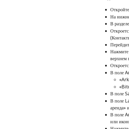
Откройте
На нижне
В раздел
Откроетс
(Контакт
Перейдит
Нажмите 
верхнем 
Откроетс
В поле A
«Ark
«Bit
В поле S
В поле L
аренда» 
В поле A
или икон
Нажмите