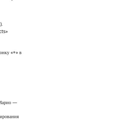
).
cts» 
нку «+» в 
«Марио — 
нирования 